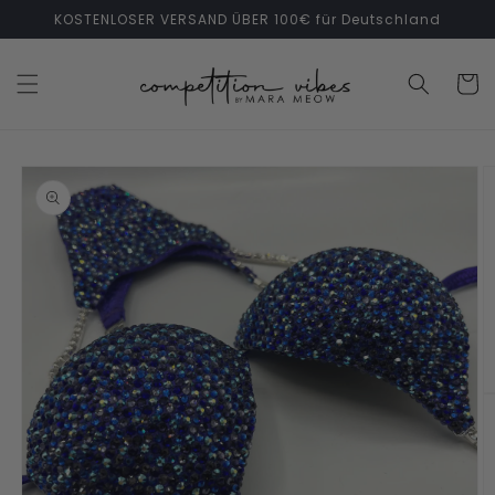
Direkt
KOSTENLOSER VERSAND ÜBER 100€ für Deutschland
zum
Inhalt
Warenko
duktinformationen
ingen