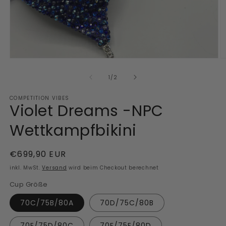
Medien
M
1
2
in
in
von
1
/
2
Modal
M
öffnen
ö
COMPETITION VIBES
Violet Dreams -NPC
Wettkampfbikini
Normaler
€699,90 EUR
Preis
inkl. MwSt.
Versand
wird beim Checkout berechnet
Cup Größe
70C/75B/80A
70D/75C/80B
70E/75D/80C
70F/75E/80D