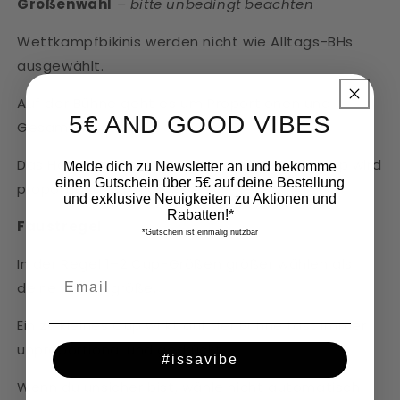
Größenwahl
– bitte unbedingt beachten
Wettkampfbikinis werden nicht wie Alltags-BHs
ausgewählt.
Auf der Bühne geht es um Proportionen und
5€ AND GOOD VIBES
Gesamtwirkung.
Das Höschen wird passend gewählt – das Cup wird
Melde dich zu Newsletter an und bekomme
einen Gutschein über 5€ auf deine Bestellung
proportional gedacht.
und exklusive Neuigkeiten zu Aktionen und
Rabatten!*
Faustregel
:
*Gutschein ist einmalig nutzbar
In der Regel 1–2 Cup-Größen größer wählen als
deine Alltagsgröße.
Ein zu kleines Cup wirkt auf der Bühne fast immer
unproportional und gedrückt.
#issavibe
Wenn du unsicher bist, wähle nicht automatisch