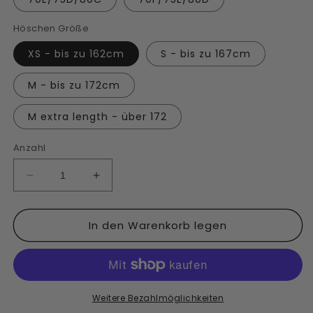
Höschen Größe
XS - bis zu 162cm
S - bis zu 167cm
M - bis zu 172cm
M extra length - über 172
Anzahl
Verringere
Erhöhe
die
die
Menge
Menge
In den Warenkorb legen
für
für
Violet
Violet
Dreams
Dreams
-
-
NPC
NPC
Wettkampfbikini
Wettkampfbikini
Weitere Bezahlmöglichkeiten